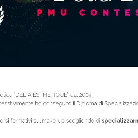
estetica “DELIA ESTHETIQUE” dal 2004.
ssivamente ho conseguito il Diploma di Specializzazione
corsi formativi sul make-up scegliendo di
specializzar