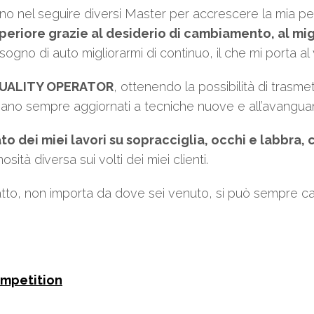
no nel seguire diversi Master per accrescere la mia p
uperiore grazie al desiderio di cambiamento, al m
isogno di auto migliorarmi di continuo, il che mi porta a
UALITY OPERATOR
, ottenendo la possibilità di trasm
siano sempre aggiornati a tecniche nuove e all’avanguar
ato dei miei lavori su sopracciglia, occhi e labbra
ità diversa sui volti dei miei clienti.
atto, non importa da dove sei venuto, si può sempre ca
ompetition