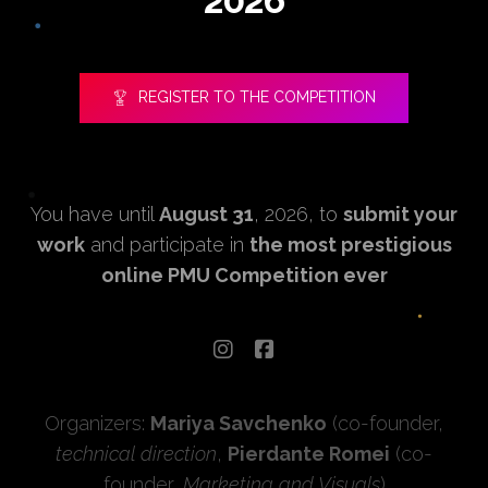
REGISTER TO THE COMPETITION
You have until
August 31
, 2026, to
submit your
work
and participate in
the most prestigious
online PMU Competition ever
Organizers:
Mariya Savchenko
(co-founder,
technical direction
,
Pierdante Romei
(co-
founder,
Marketing and Visuals
)