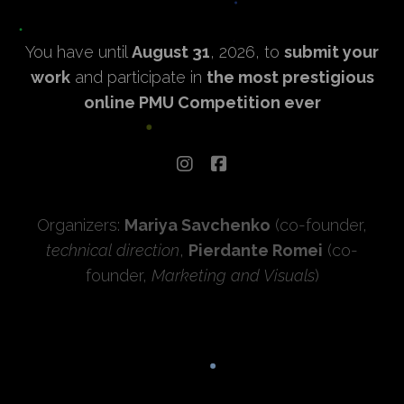
You have until
August 31
, 2026, to
submit your
work
and participate in
the most prestigious
online PMU Competition ever
Organizers:
Mariya Savchenko
(co-founder,
technical direction
,
Pierdante Romei
(co-
founder,
Marketing and Visuals
)