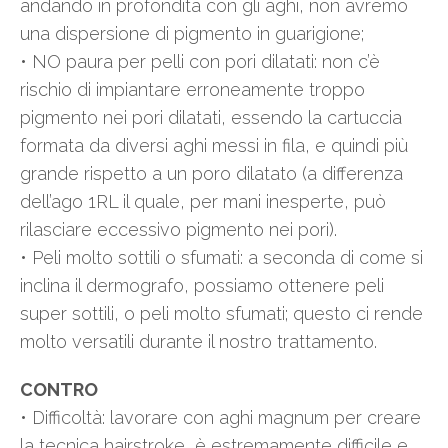
andando in profondità con gli aghi, non avremo
una dispersione di pigmento in guarigione;
• NO paura per pelli con pori dilatati: non c’è
rischio di impiantare erroneamente troppo
pigmento nei pori dilatati, essendo la cartuccia
formata da diversi aghi messi in fila, e quindi più
grande rispetto a un poro dilatato (a differenza
dell’ago 1RL il quale, per mani inesperte, può
rilasciare eccessivo pigmento nei pori).
• Peli molto sottili o sfumati: a seconda di come si
inclina il dermografo, possiamo ottenere peli
super sottili, o peli molto sfumati; questo ci rende
molto versatili durante il nostro trattamento.
CONTRO
• Difficoltà: lavorare con aghi magnum per creare
la tecnica hairstroke, è estremamente difficile e