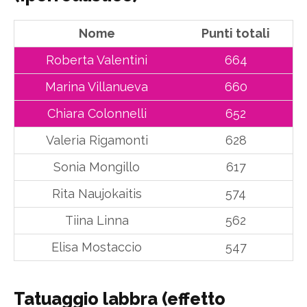
Nome
Punti totali
Roberta Valentini
664
Marina Villanueva
660
Chiara Colonnelli
652
Valeria Rigamonti
628
Sonia Mongillo
617
Rita Naujokaitis
574
Tiina Linna
562
Elisa Mostaccio
547
Tatuaggio labbra (effetto