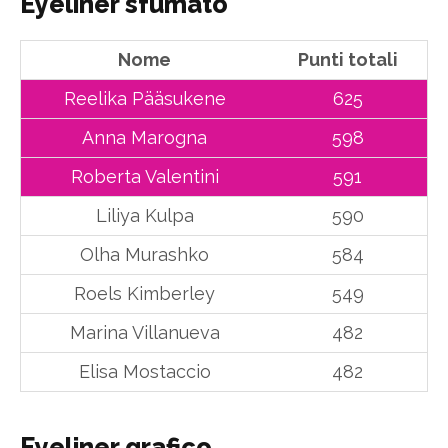
Eyeliner sfumato
Nome
Punti totali
Reelika Pääsukene
625
Anna Marogna
598
Roberta Valentini
591
Liliya Kulpa
590
Olha Murashko
584
Roels Kimberley
549
Marina Villanueva
482
Elisa Mostaccio
482
Eyeliner grafico