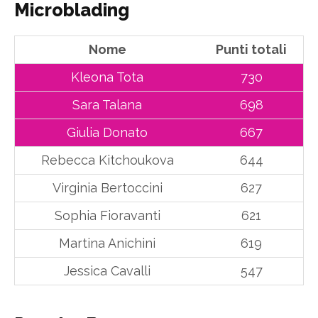
Microblading
Nome
Punti totali
Kleona Tota
730
Sara Talana
698
Giulia Donato
667
Rebecca Kitchoukova
644
Virginia Bertoccini
627
Sophia Fioravanti
621
Martina Anichini
619
Jessica Cavalli
547