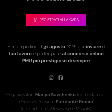
REGISTRATI ALLA GARA
Hai tempo fino al
31 agosto
2026 per
inviare il
tuo lavoro
e partecipare
al concorso online
PMU più prestigioso di sempre
Organizzatori:
Mariya Savchenko
(cofondatrice,
direzione tecnica
,
Pierdante Romei
(cofondatore,
Marketing e Visuals
)