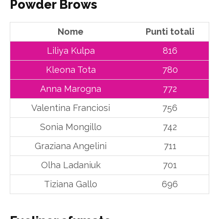
Powder Brows
Nome
Punti totali
Liliya Kulpa
816
Kleona Tota
780
Anna Marogna
772
Valentina Franciosi
756
Sonia Mongillo
742
Graziana Angelini
711
Olha Ladaniuk
701
Tiziana Gallo
696