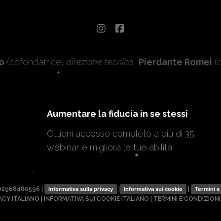
o
(cofondatrice,
direzione tecnica
,
Pierdante Romei
(
Aumentare la fiducia in se stessi
Ottieni accesso completo a più di 35
webinar e migliora le tue abilità
IT02968480596 |
|
|
Informativa sulla privacy
Informativa sui cookie
Termini e
ACY ITALIANO
|
INFORMATIVA SUI COOKIE ITALIANO
|
TERMINI E CONDIZIONI