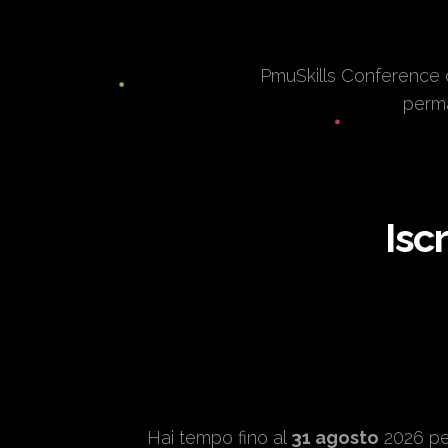
PmuSkills Conference o
perma
Isc
Hai tempo fino al
31 agosto
2026 p