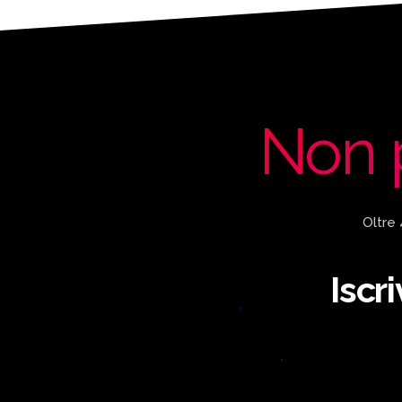
Non 
Oltre
Iscr