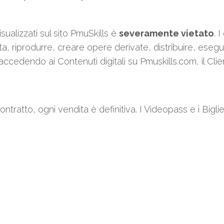
isualizzati sul sito PmuSkills è
severamente vietato
. 
ta, riprodurre, creare opere derivate, distribuire, esegu
 accedendo ai Contenuti digitali su Pmuskills.com, il Cli
ratto, ogni vendita è definitiva. I Videopass e i Bigli