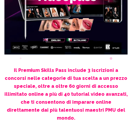
Il Premium Skills Pass include 3 iscrizioni a
concorsi nelle categorie di tua scelta a un prezzo
speciale, oltre a oltre 60 giorni di accesso
illimitato online a più di 40 tutorial video avanzati,
che ti consentono di imparare online
direttamente dai più talentuosi maestri PMU del
mondo.