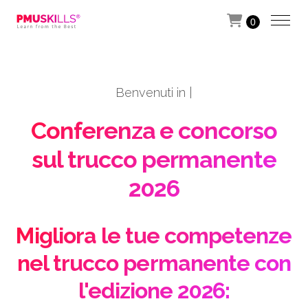
0
B
e
n
v
e
n
u
t
i
|
Conferenza e concorso
sul trucco permanente
2026
Migliora le tue competenze
nel trucco permanente con
l'edizione 2026: