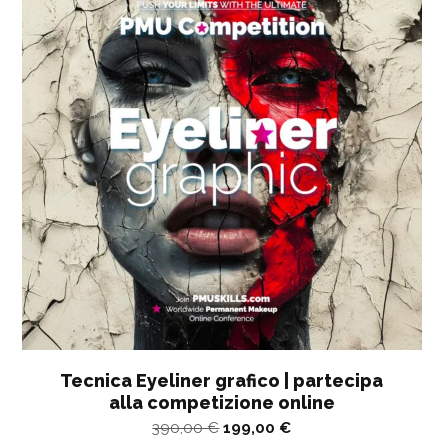
Tecnica Eyeliner grafico | partecipa
alla competizione online
Il
Il
390,00
€
199,00
€