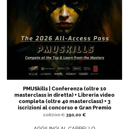
PMUSkills | Conferenza (oltre 10
masterclass in diretta) + Libreria video
completa (oltre 40 masterclass) + 3
iscrizioni al concorso e Gran Premio
Il
Il
1.087,00
€
390,00
€
prezzo
prezzo
AGGIUNGI AL CARRELLO