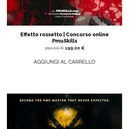
Effetto rossetto | Concorso online
PmuSkills
Il
Il
390,00
€
199,00
€
prezzo
prezzo
AGGIUNGI AL CARRELLO
originale
attuale
era:
è
390,00
di
€.
199,00
€.