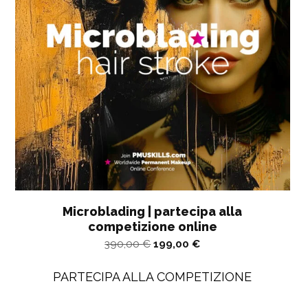
Microblading | partecipa alla
competizione online
Il
Il
390,00
€
199,00
€
prezzo
prezzo
PARTECIPA ALLA COMPETIZIONE
originale
attuale
era:
è