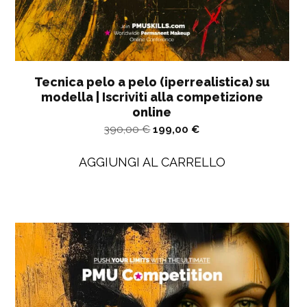
Tecnica pelo a pelo (iperrealistica) su
modella | Iscriviti alla competizione
online
Il
Il
390,00
€
199,00
€
prezzo
prezzo
AGGIUNGI AL CARRELLO
originale
attuale
era:
è
390,00
di
€.
199,00
€.