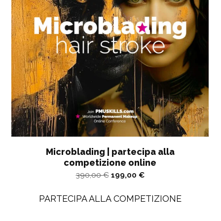
Microblading | partecipa alla
competizione online
Il
Il
390,00
€
199,00
€
prezzo
prezzo
PARTECIPA ALLA COMPETIZIONE
originale
attuale
era:
è