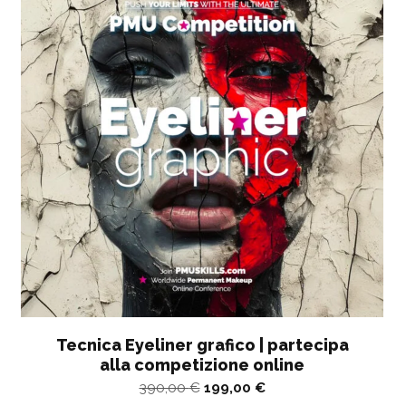
Tecnica Eyeliner grafico | partecipa
alla competizione online
Il
Il
390,00
€
199,00
€