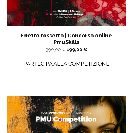
Effetto rossetto | Concorso online
PmuSkills
Il
Il
390,00
€
199,00
€
prezzo
prezzo
PARTECIPA ALLA COMPETIZIONE
originale
attuale
era:
è
390,00
di
€.
199,00
€.