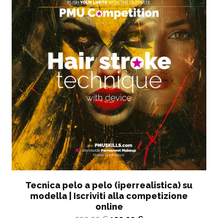
Tecnica pelo a pelo (iperrealistica) su
modella | Iscriviti alla competizione
online