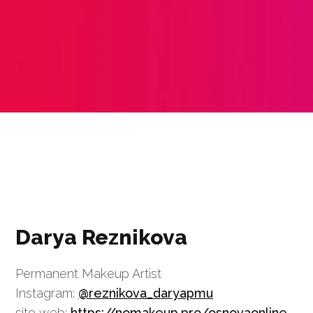
Darya Reznikova
Permanent Makeup Artist
Instagram:
@reznikova_daryapmu
sito web:
https://nomakeup.pro/osnovaonline