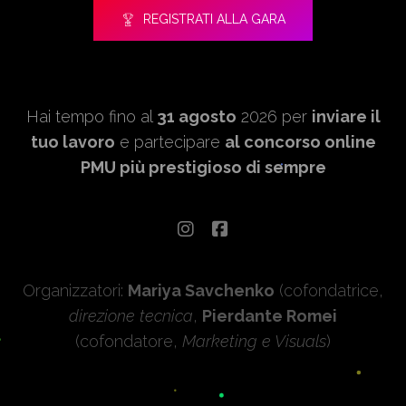
REGISTRATI ALLA GARA
Hai tempo fino al
31 agosto
2026 per
inviare il
tuo lavoro
e partecipare
al concorso online
PMU più prestigioso di sempre
Organizzatori:
Mariya Savchenko
(cofondatrice,
direzione tecnica
,
Pierdante Romei
(cofondatore,
Marketing e Visuals
)